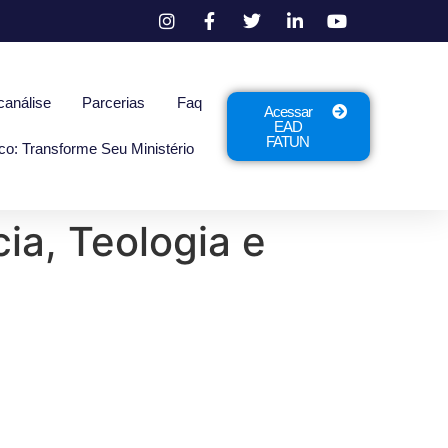
canálise
Parcerias
Faq
Acessar
EAD
FATUN
co: Transforme Seu Ministério
ia, Teologia e