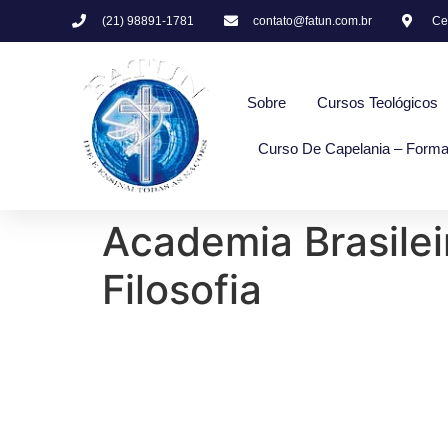
(21) 98891-1781
contato@fatun.com.br
Cen
Sobre
Cursos Teológicos
Curso De Capelania – Forma
Academia Brasilei
Filosofia