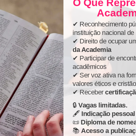
O Que Repre
Academi
✔ Reconhecimento pú
instituição nacional de
✔ Direito de ocupar 
da Academia
✔ Participar de encont
acadêmicos
✔ Ser voz ativa na fo
valores éticos e cristã
✔ Receber
certificaç
🔒
Vagas limitadas.
🖋️
Indicação pessoal 
📜
Diploma de nomeaçã
📚
Acesso a publicaç