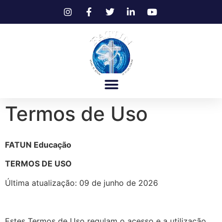
Cursos Teológicos
Extensão Capelania
Pós-Graduação E Stricto Sensu
Curso De Capelania – Formação De Capelão Online Ou Presencial | FATUN
Saber Teológico: Transforme Seu Ministério
Termos de Uso
FATUN Educação
TERMOS DE USO
Última atualização: 09 de junho de 2026
Estes Termos de Uso regulam o acesso e a utilização